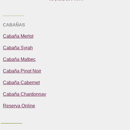
k
a
e
m
CABAÑAS
Cabaña Merlot
Cabaña Syrah
Cabaña Malbec
Cabaña Pinot Noir
Cabaña Cabernet
Cabaña Chardonnay
Reserva Online