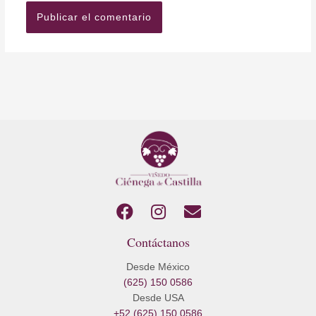
F
I
E
a
n
n
Contáctanos
c
s
v
e
t
e
Desde México
b
a
l
(625) 150 0586
o
g
o
Desde USA
o
r
p
+52 (625) 150 0586