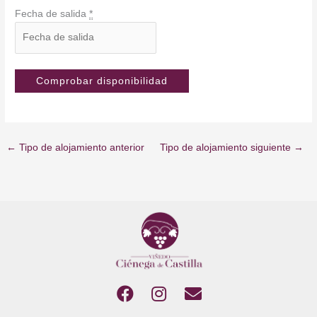
Fecha de salida
*
←
Tipo de alojamiento anterior
Tipo de alojamiento siguiente
→
F
I
E
a
n
n