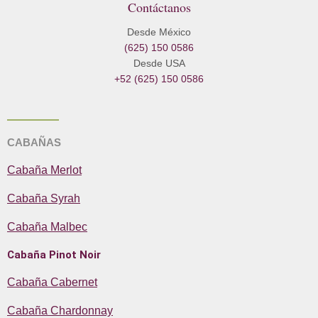
Contáctanos
c
s
v
e
t
e
Desde México
b
a
l
(625) 150 0586
o
g
o
Desde USA
o
r
p
+52 (625) 150 0586
k
a
e
m
CABAÑAS
Cabaña Merlot
Cabaña Syrah
Cabaña Malbec
Cabaña Pinot Noir
Cabaña Cabernet
Cabaña Chardonnay