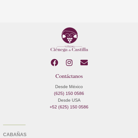
F
I
E
a
n
n
Contáctanos
c
s
v
e
t
e
Desde México
b
a
l
(625) 150 0586
o
g
o
Desde USA
o
r
p
+52 (625) 150 0586
k
a
e
m
CABAÑAS