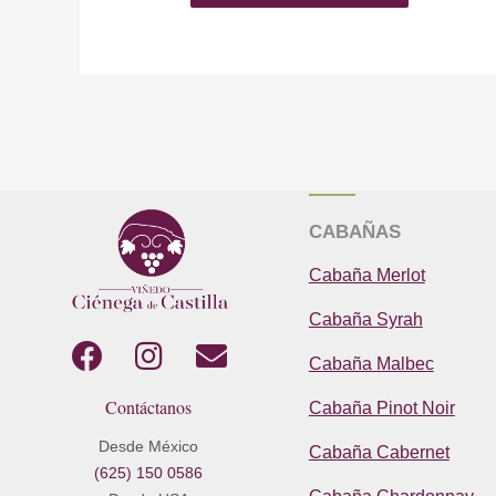
CABAÑAS
Cabaña Merlot
Cabaña Syrah
F
I
E
Cabaña Malbec
a
n
n
Contáctanos
Cabaña Pinot Noir
c
s
v
e
t
e
Desde México
Cabaña Cabernet
(625) 150 0586
b
a
l