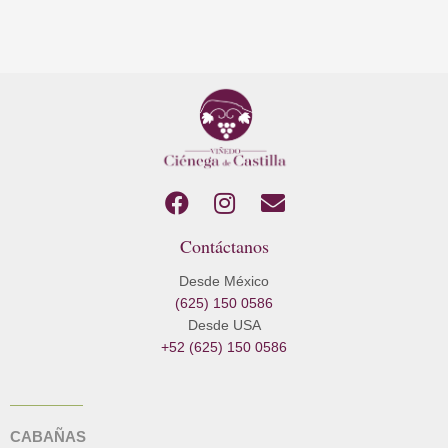
F
I
E
a
n
n
Contáctanos
c
s
v
e
t
e
Desde México
b
a
l
(625) 150 0586
o
g
o
Desde USA
o
r
p
+52 (625) 150 0586
k
a
e
m
CABAÑAS