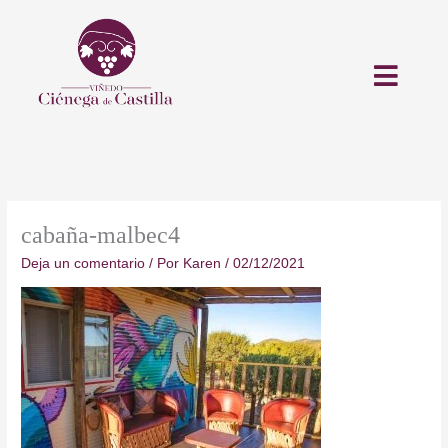
Ir
al
contenido
cabaña-malbec4
Deja un comentario
/ Por
Karen
/
02/12/2021