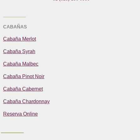
k
a
e
m
CABAÑAS
Cabaña Merlot
Cabaña Syrah
Cabaña Malbec
Cabaña Pinot Noir
Cabaña Cabernet
Cabaña Chardonnay
Reserva Online