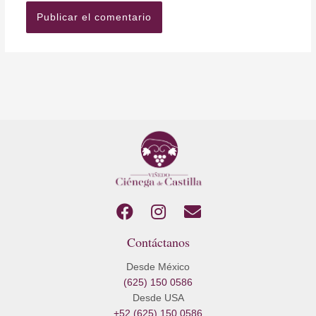
F
I
E
a
n
n
Contáctanos
c
s
v
e
t
e
Desde México
b
a
l
(625) 150 0586
o
g
o
Desde USA
o
r
p
+52 (625) 150 0586