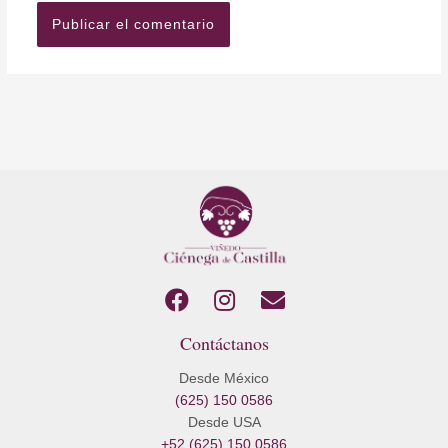
F
I
E
a
n
n
Contáctanos
c
s
v
e
t
e
Desde México
b
a
l
(625) 150 0586
o
g
o
Desde USA
o
r
p
+52 (625) 150 0586