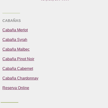
k
a
e
m
CABAÑAS
Cabaña Merlot
Cabaña Syrah
Cabaña Malbec
Cabaña Pinot Noir
Cabaña Cabernet
Cabaña Chardonnay
Reserva Online