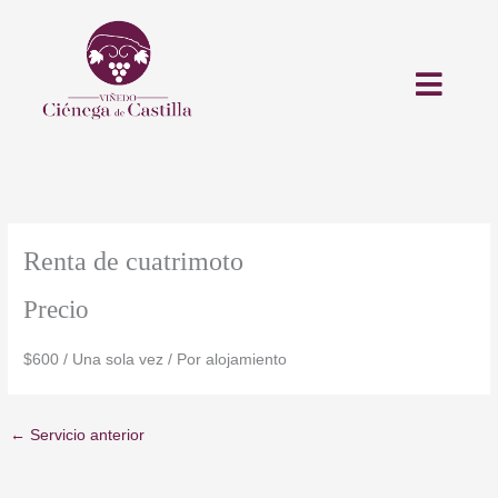
Ir
al
contenido
Renta de cuatrimoto
Precio
$
600
/ Una sola vez / Por alojamiento
←
Servicio anterior