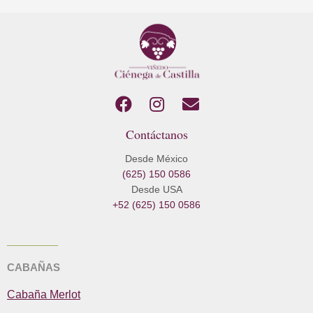
F
I
E
a
n
n
Contáctanos
c
s
v
e
t
e
Desde México
b
a
l
(625) 150 0586
o
g
o
Desde USA
o
r
p
+52 (625) 150 0586
k
a
e
m
CABAÑAS
Cabaña Merlot