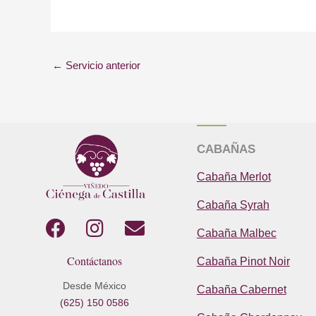
←
Servicio anterior
CABAÑAS
Cabaña Merlot
Cabaña Syrah
F
I
E
Cabaña Malbec
a
n
n
Contáctanos
Cabaña Pinot Noir
c
s
v
e
t
e
Desde México
Cabaña Cabernet
(625) 150 0586
b
a
l