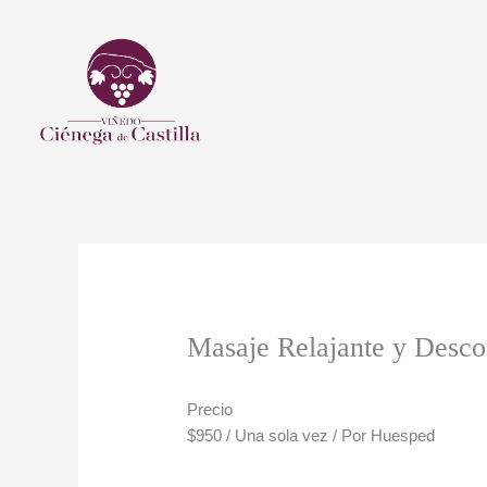
Ir
al
contenido
Masaje Relajante y Desco
Precio
$
950
/ Una sola vez / Por Huesped