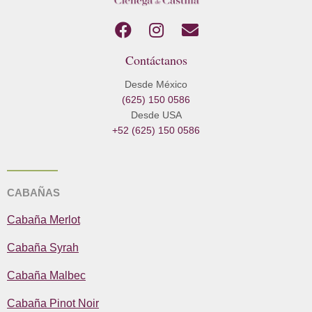
F
I
E
a
n
n
Contáctanos
c
s
v
e
t
e
Desde México
b
a
l
(625) 150 0586
o
g
o
Desde USA
o
r
p
+52 (625) 150 0586
k
a
e
m
CABAÑAS
Cabaña Merlot
Cabaña Syrah
Cabaña Malbec
Cabaña Pinot Noir